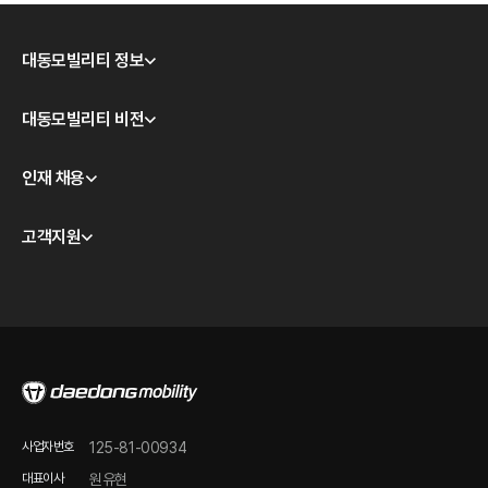
대동모빌리티 정보
회사소개
대동모빌리티 비전
CEO 인사
모빌리티 테크놀로지
인재 채용
경영이념
대동모빌리티 S-팩토리
윤리경영
채용 안내
고객지원
계열사 소개
채용공고
판매점 및 서비스/시승센터 안내
오시는 길
품질보증 안내
온라인 바로 구매하기
정비 점검 가이드
FAQ
온라인 문의
사업자번호
125-81-00934
제품 자료 다운로드
대표이사
원유현