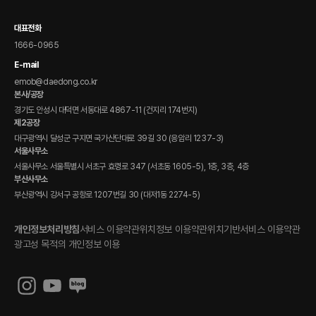
전자 매뉴얼(DPCS)
대표전화
1666-0965
E-mail
emob@daedong.co.kr
본사/공장
경기도 안성시 대덕면 서동대로 4867-11 (건지리 174번지)
제2공장
대구광역시 달성군 구지면 국가산단대로 39길 30 (응암리 1237-3)
서울사무소
서울사무소 서울특별시 서초구 효령로 347 (서초동 1605-5), 1층, 3층, 4층
부산사무소
부산광역시 강서구 공항로 1207번길 30 (대저1동 2274-5)
개인정보처리방침
서비스 이용약관
위치정보 이용약관
위치기반서비스 이용약관
광고성 목적의 개인정보 이용