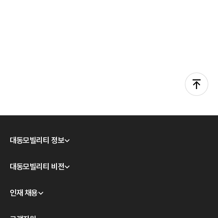
대동모빌리티 정보
회사소개
대동모빌리티 비전
CEO 인사
모빌리티 테크놀로지
인재 채용
경영이념
대동모빌리티 S-팩토리
윤리경영
채용 안내