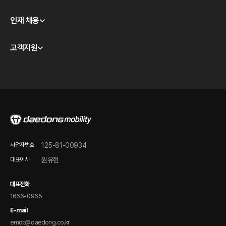
CEO 인사
모빌리티 테크놀로지
인재 채용
경영이념
대동모빌리티 S-팩토리
윤리경영
채용 안내
고객지원
계열사 소개
채용공고
판매점 및 서비스/시승센터 안내
오시는 길
품질보증 안내
온라인 바로 구매하기
정비 점검 가이드
FAQ
온라인 문의
사업자번호
125-81-00934
제품 자료 다운로드
대표이사
원유현
전자 매뉴얼(DPCS)
대표전화
1666-0965
E-mail
emob@daedong.co.kr