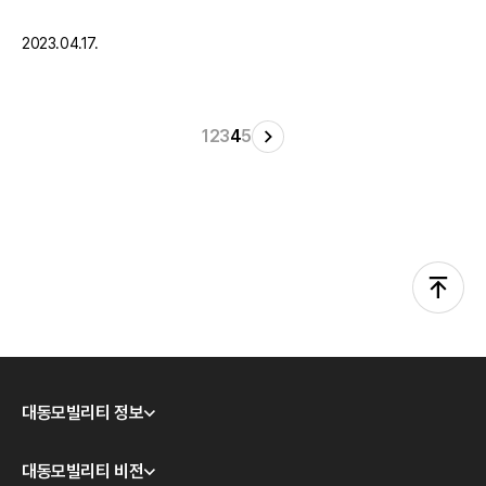
춰 BSS 설치 확대-. 무빙과 전기 스쿠터 300기 및 BSS 30기 공급 계약도 체
결, 내년 상반기까지 공급 완료 대동모빌리티, 무빙, 바로고가 친환경 모빌리티
2023.04.17.
인프라 확산에 앞장선…
1
2
3
4
5
대동모빌리티 정보
회사소개
대동모빌리티 비전