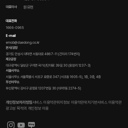
제품 자료 다운로드
대표이사
원유현
전자 매뉴얼(DPCS)
대표전화
1666-0965
E-mail
emob@daedong.co.kr
본사/공장
경기도 안성시 대덕면 서동대로 4867-11 (건지리 174번지)
제2공장
대구광역시 달성군 구지면 국가산단대로 39길 30 (응암리 1237-3)
서울사무소
서울사무소 서울특별시 서초구 효령로 347 (서초동 1605-5), 1층, 3층, 4층
부산사무소
부산광역시 강서구 공항로 1207번길 30 (대저1동 2274-5)
개인정보처리방침
서비스 이용약관
위치정보 이용약관
위치기반서비스 이용약관
광고성 목적의 개인정보 이용