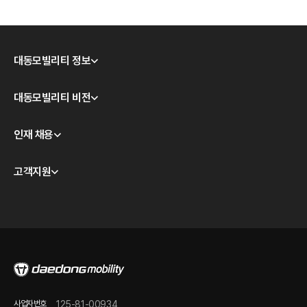
대동모빌리티 정보
회사소개
대동모빌리티 비전
CEO 인사
모빌리티 테크놀로지
인재 채용
경영이념
대동모빌리티 S-팩토리
윤리경영
채용 안내
고객지원
계열사 소개
채용공고
판매점 및 서비스/시승센터 안내
오시는 길
품질보증 안내
온라인 바로 구매하기
정비 점검 가이드
FAQ
온라인 문의
사업자번호
125-81-00934