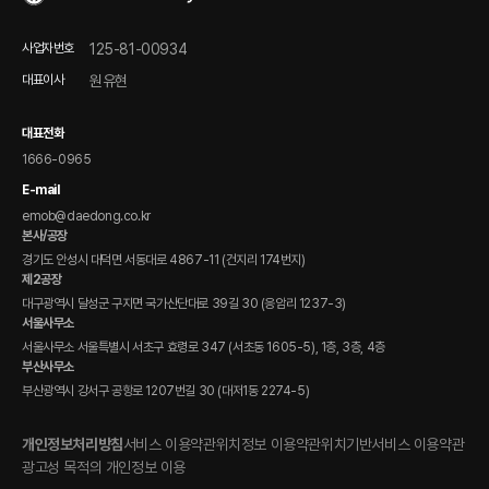
FAQ
온라인 문의
사업자번호
125-81-00934
제품 자료 다운로드
대표이사
원유현
전자 매뉴얼(DPCS)
대표전화
1666-0965
E-mail
emob@daedong.co.kr
본사/공장
경기도 안성시 대덕면 서동대로 4867-11 (건지리 174번지)
제2공장
대구광역시 달성군 구지면 국가산단대로 39길 30 (응암리 1237-3)
서울사무소
서울사무소 서울특별시 서초구 효령로 347 (서초동 1605-5), 1층, 3층, 4층
부산사무소
부산광역시 강서구 공항로 1207번길 30 (대저1동 2274-5)
개인정보처리방침
서비스 이용약관
위치정보 이용약관
위치기반서비스 이용약관
광고성 목적의 개인정보 이용