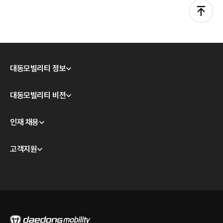
대동모빌리티 정보
회사소개
대동모빌리티 비전
CEO 인사
모빌리티 테크놀로지
인재 채용
경영이념
대동모빌리티 S-팩토리
윤리경영
채용 안내
고객지원
계열사 소개
채용공고
판매점 및 서비스/시승센터 안내
오시는 길
품질보증 안내
온라인 바로 구매하기
정비 점검 가이드