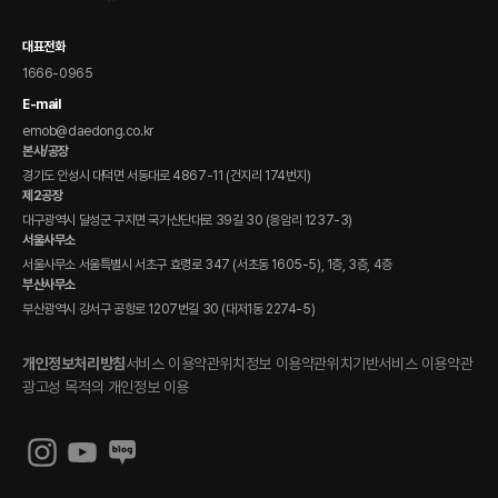
전자 매뉴얼(DPCS)
대표전화
1666-0965
E-mail
emob@daedong.co.kr
본사/공장
경기도 안성시 대덕면 서동대로 4867-11 (건지리 174번지)
제2공장
대구광역시 달성군 구지면 국가산단대로 39길 30 (응암리 1237-3)
서울사무소
서울사무소 서울특별시 서초구 효령로 347 (서초동 1605-5), 1층, 3층, 4층
부산사무소
부산광역시 강서구 공항로 1207번길 30 (대저1동 2274-5)
개인정보처리방침
서비스 이용약관
위치정보 이용약관
위치기반서비스 이용약관
광고성 목적의 개인정보 이용