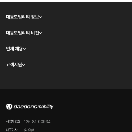
대동모빌리티 정보
회사소개
대동모빌리티 비전
CEO 인사
모빌리티 테크놀로지
인재 채용
경영이념
대동모빌리티 S-팩토리
윤리경영
채용 안내
고객지원
계열사 소개
채용공고
판매점 및 서비스/시승센터 안내
오시는 길
품질보증 안내
온라인 바로 구매하기
정비 점검 가이드
FAQ
온라인 문의
사업자번호
125-81-00934
제품 자료 다운로드
대표이사
원유현