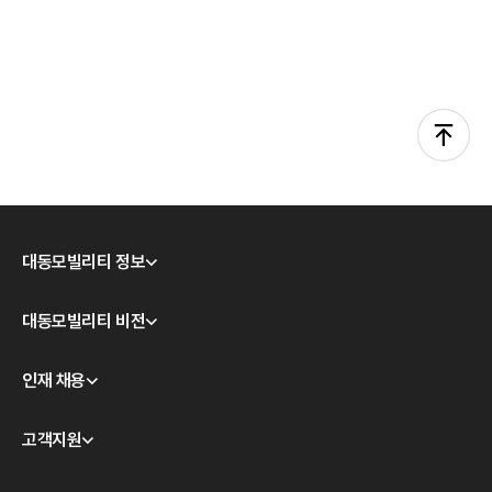
대동모빌리티 정보
회사소개
대동모빌리티 비전
CEO 인사
모빌리티 테크놀로지
인재 채용
경영이념
대동모빌리티 S-팩토리
윤리경영
채용 안내
고객지원
계열사 소개
채용공고