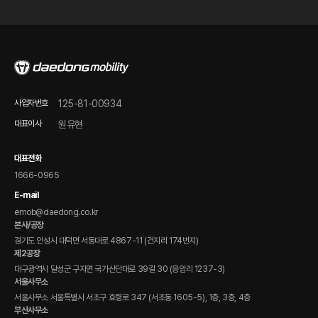
판매점 및 서비스/시승센터 안내
오시는 길
품질보증 안내
온라인 바로 구매하기
정비 점검 가이드
FAQ
온라인 문의
사업자번호
125-81-00934
제품 자료 다운로드
대표이사
원유현
전자 매뉴얼(DPCS)
대표전화
1666-0965
E-mail
emob@daedong.co.kr
본사/공장
경기도 안성시 대덕면 서동대로 4867-11 (건지리 174번지)
제2공장
대구광역시 달성군 구지면 국가산단대로 39길 30 (응암리 1237-3)
서울사무소
서울사무소 서울특별시 서초구 효령로 347 (서초동 1605-5), 1층, 3층, 4층
부산사무소