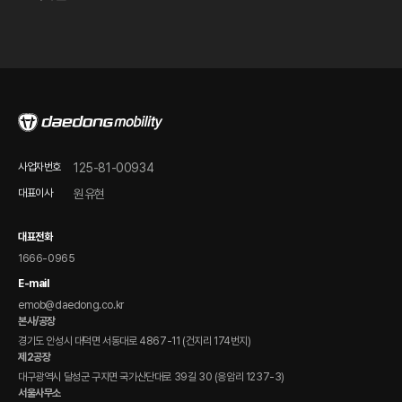
계열사 소개
채용공고
판매점 및 서비스/시승센터 안내
오시는 길
품질보증 안내
온라인 바로 구매하기
정비 점검 가이드
FAQ
온라인 문의
사업자번호
125-81-00934
제품 자료 다운로드
대표이사
원유현
전자 매뉴얼(DPCS)
대표전화
1666-0965
E-mail
emob@daedong.co.kr
본사/공장
경기도 안성시 대덕면 서동대로 4867-11 (건지리 174번지)
제2공장
대구광역시 달성군 구지면 국가산단대로 39길 30 (응암리 1237-3)
서울사무소