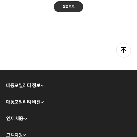
목록으로
대동모빌리티 정보
회사소개
대동모빌리티 비전
CEO 인사
모빌리티 테크놀로지
인재 채용
경영이념
대동모빌리티 S-팩토리
윤리경영
채용 안내
고객지원